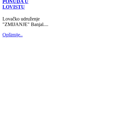
PONUDA U
LOVISTU
Lovačko udruženje
"ZMIJANJE" Banjal....
Opširnije..